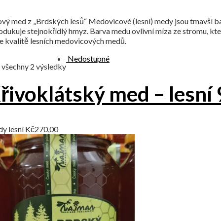
ý med z „Brdských lesů“ Medovicové (lesní) medy jsou tmavší barvy,
odukuje stejnokřídlý hmyz. Barva medu ovlivní míza ze stromu, k
ke kvalitě lesních medovicových medů.
Nedostupné
 všechny 2 výsledky
řivoklátský med – lesní
y lesní
Kč
270,00