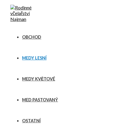
Přeskočit
M
M
na
i
a
obsah
n
x
i
i
OBCHOD
m
m
á
á
MEDY LESNÍ
l
l
n
n
MEDY KVĚTOVÉ
í
í
c
c
e
e
MED PASTOVANÝ
n
n
a
a
OSTATNÍ