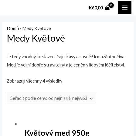
Přeskočit
M
M
MAI
Kč
0,00
na
i
a
ME
obsah
n
x
Domů
/ Medy Květové
i
i
Medy Květové
m
m
á
á
Je tedy vhodný ke slazení čaje, kávy a rovněž k mazání pečiva.
l
l
Med je velmi dobře stravitelný a je ceněn v lidovém léčitelství.
n
n
í
í
Zobrazuji všechny 4 výsledky
c
c
e
e
n
n
a
a
Květový med 950g